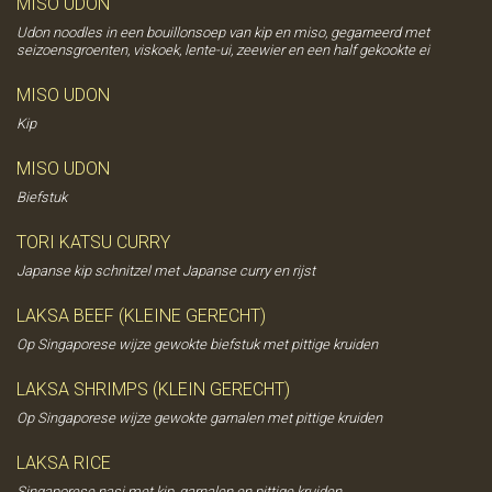
MISO UDON
Udon noodles in een bouillonsoep van kip en miso, gegarneerd met
seizoensgroenten, viskoek, lente-ui, zeewier en een half gekookte ei
MISO UDON
Kip
MISO UDON
Biefstuk
TORI KATSU CURRY
Japanse kip schnitzel met Japanse curry en rijst
LAKSA BEEF (KLEINE GERECHT)
Op Singaporese wijze gewokte biefstuk met pittige kruiden
LAKSA SHRIMPS (KLEIN GERECHT)
Op Singaporese wijze gewokte garnalen met pittige kruiden
LAKSA RICE
Singaporese nasi met kip, garnalen en pittige kruiden