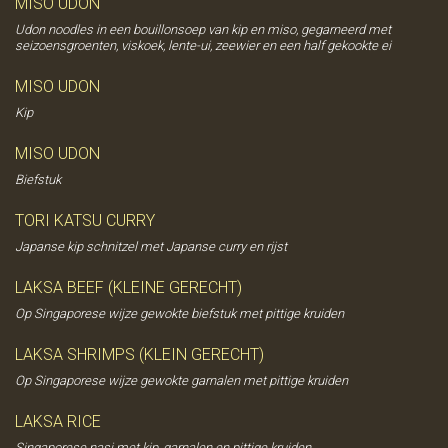
MISO UDON
Udon noodles in een bouillonsoep van kip en miso, gegarneerd met
seizoensgroenten, viskoek, lente-ui, zeewier en een half gekookte ei
MISO UDON
Kip
MISO UDON
Biefstuk
TORI KATSU CURRY
Japanse kip schnitzel met Japanse curry en rijst
LAKSA BEEF (KLEINE GERECHT)
Op Singaporese wijze gewokte biefstuk met pittige kruiden
LAKSA SHRIMPS (KLEIN GERECHT)
Op Singaporese wijze gewokte garnalen met pittige kruiden
LAKSA RICE
Singaporese nasi met kip, garnalen en pittige kruiden